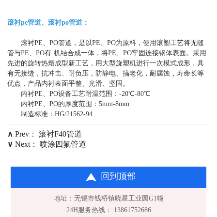
滚衬pe管道、滚衬po管道：
滚衬PE、PO管道，是以PE、PO为原料，使用滚塑工艺将无缝
管与PE、PO有·机结合成一体，将PE、PO牢固连接钢体表面。采用
先进的旋转热熔成型新工艺，用大型旋塑机进行一次模式成形，具
有无接缝，抗冲击、耐负压，防静电、搞老化，耐腐蚀，寿命长等
优点，产品内衬表面平整、光滑、坚固。
内衬PE、PO设备工艺耐温范围：-20℃-80℃
内衬PE、PO的厚度范围：5mm-8mm
制造标准：HG/21562-94
∧
Prev：
滚衬F40管道
∨
Next：
喷涂四氟管道
回到顶部
地址：无锡市钱桥镇晓星工业园G1幢
24H服务热线： 13861752686